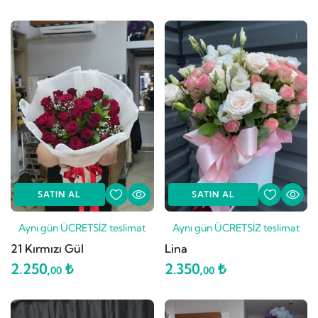
SATIN AL
SATIN AL
Aynı gün ÜCRETSİZ teslimat
Aynı gün ÜCRETSİZ teslimat
21 Kırmızı Gül
Lina
2.250,
₺
2.350,
₺
00
00