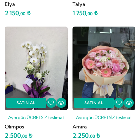
Elya
Talya
2.150,
₺
1.750,
₺
00
00
SATIN AL
SATIN AL
Aynı gün ÜCRETSİZ teslimat
Aynı gün ÜCRETSİZ teslimat
Olimpos
Amira
2.500,
₺
2.250,
₺
00
00