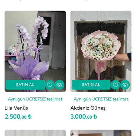
SATIN AL
SATIN AL
Aynı gün ÜCRETSİZ teslimat
Aynı gün ÜCRETSİZ teslimat
Lila Venüs
Akdeniz Güneşi
2.500,
₺
3.000,
₺
00
00