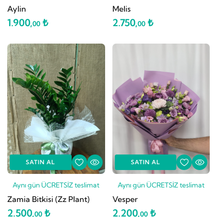
Aylin
Melis
1.900,
₺
2.750,
₺
00
00
SATIN AL
SATIN AL
Aynı gün ÜCRETSİZ teslimat
Aynı gün ÜCRETSİZ teslimat
Zamia Bitkisi (Zz Plant)
Vesper
2.500,
₺
2.200,
₺
00
00