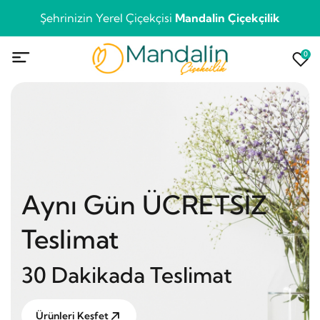
Şehrinizin Yerel Çiçekçisi
Mandalin Çiçekçilik
0
Aynı Gün ÜCRETSİZ
Teslimat
30 Dakikada Teslimat
Ürünleri Keşfet