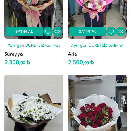
SATIN AL
SATIN AL
Aynı gün ÜCRETSİZ teslimat
Aynı gün ÜCRETSİZ teslimat
Süreyya
Aria
2.300,
₺
2.500,
₺
00
00