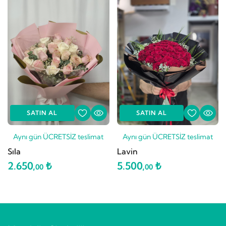
SATIN AL
SATIN AL
Aynı gün ÜCRETSİZ teslimat
Aynı gün ÜCRETSİZ teslimat
Sıla
Lavin
2.650,
₺
5.500,
₺
00
00