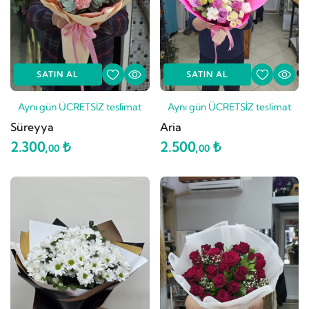
SATIN AL
SATIN AL
Aynı gün ÜCRETSİZ teslimat
Aynı gün ÜCRETSİZ teslimat
Süreyya
Aria
2.300,
₺
2.500,
₺
00
00