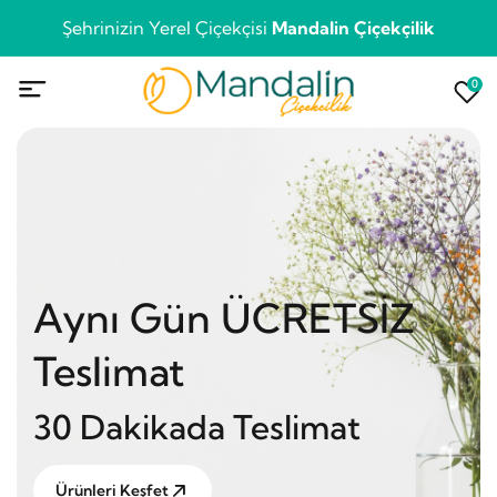
Şehrinizin Yerel Çiçekçisi
Mandalin Çiçekçilik
0
Aynı Gün ÜCRETSİZ
Teslimat
30 Dakikada Teslimat
Ürünleri Keşfet