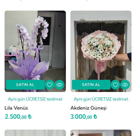
SATIN AL
SATIN AL
Aynı gün ÜCRETSİZ teslimat
Aynı gün ÜCRETSİZ teslimat
Lila Venüs
Akdeniz Güneşi
2.500,
₺
3.000,
₺
00
00