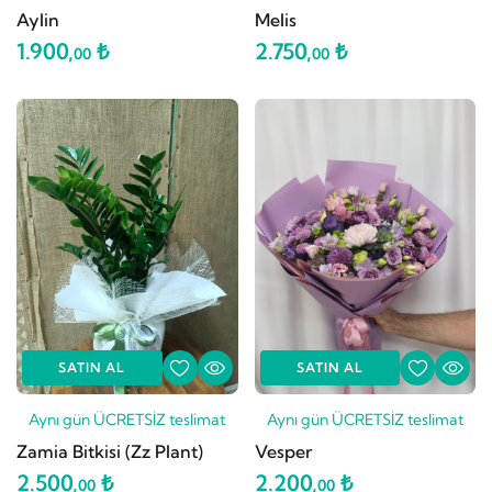
Aylin
Melis
1.900,
₺
2.750,
₺
00
00
SATIN AL
SATIN AL
Aynı gün ÜCRETSİZ teslimat
Aynı gün ÜCRETSİZ teslimat
Zamia Bitkisi (Zz Plant)
Vesper
2.500,
₺
2.200,
₺
00
00