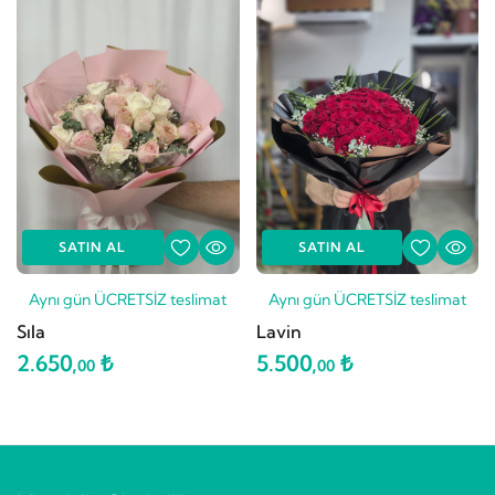
SATIN AL
SATIN AL
Aynı gün ÜCRETSİZ teslimat
Aynı gün ÜCRETSİZ teslimat
Sıla
Lavin
2.650,
₺
5.500,
₺
00
00