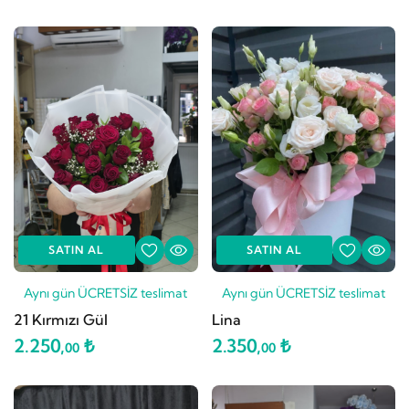
SATIN AL
SATIN AL
Aynı gün ÜCRETSİZ teslimat
Aynı gün ÜCRETSİZ teslimat
21 Kırmızı Gül
Lina
2.250,
₺
2.350,
₺
00
00