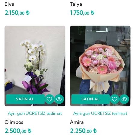
Elya
Talya
2.150,
₺
1.750,
₺
00
00
SATIN AL
SATIN AL
Aynı gün ÜCRETSİZ teslimat
Aynı gün ÜCRETSİZ teslimat
Olimpos
Amira
2.500,
₺
2.250,
₺
00
00