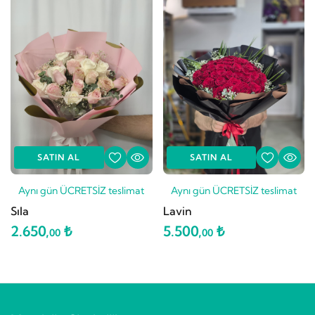
SATIN AL
SATIN AL
Aynı gün ÜCRETSİZ teslimat
Aynı gün ÜCRETSİZ teslimat
Sıla
Lavin
2.650,
₺
5.500,
₺
00
00