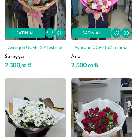
SATIN AL
SATIN AL
Aynı gün ÜCRETSİZ teslimat
Aynı gün ÜCRETSİZ teslimat
Süreyya
Aria
2.300,
₺
2.500,
₺
00
00