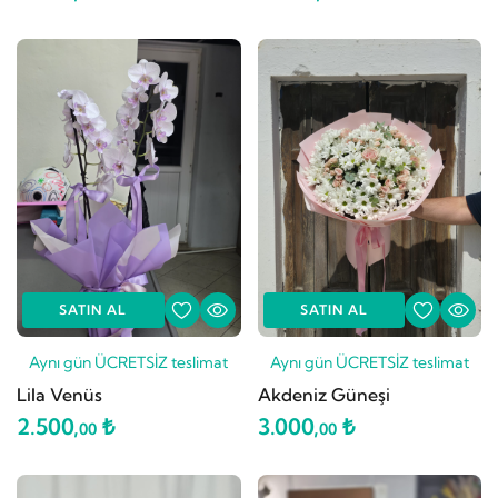
SATIN AL
SATIN AL
Aynı gün ÜCRETSİZ teslimat
Aynı gün ÜCRETSİZ teslimat
Lila Venüs
Akdeniz Güneşi
2.500,
₺
3.000,
₺
00
00