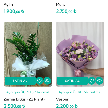
Aylin
Melis
1.900,
₺
2.750,
₺
00
00
SATIN AL
SATIN AL
Aynı gün ÜCRETSİZ teslimat
Aynı gün ÜCRETSİZ teslimat
Zamia Bitkisi (Zz Plant)
Vesper
2.500,
₺
2.200,
₺
00
00