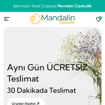
Şehrinizin Yerel Çiçekçisi
Mandalin Çiçekçilik
0
Aynı Gün ÜCRETSİZ
Teslimat
30 Dakikada Teslimat
Ürünleri Keşfet