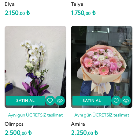
Elya
Talya
2.150,
₺
1.750,
₺
00
00
SATIN AL
SATIN AL
Aynı gün ÜCRETSİZ teslimat
Aynı gün ÜCRETSİZ teslimat
Olimpos
Amira
2.500,
₺
2.250,
₺
00
00