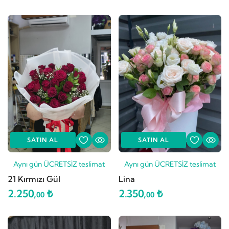
SATIN AL
SATIN AL
Aynı gün ÜCRETSİZ teslimat
Aynı gün ÜCRETSİZ teslimat
21 Kırmızı Gül
Lina
2.250,
₺
2.350,
₺
00
00