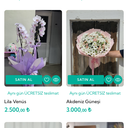
SATIN AL
SATIN AL
Aynı gün ÜCRETSİZ teslimat
Aynı gün ÜCRETSİZ teslimat
Lila Venüs
Akdeniz Güneşi
2.500,
₺
3.000,
₺
00
00