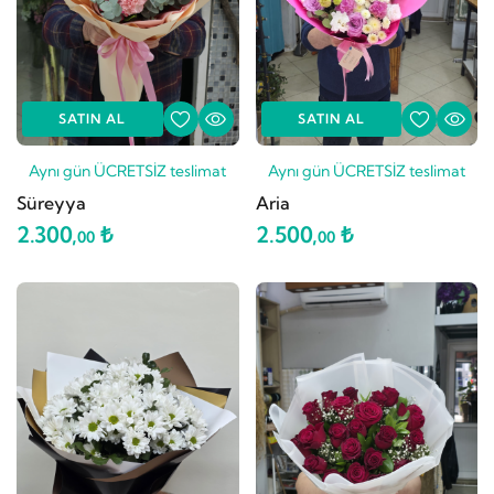
SATIN AL
SATIN AL
Aynı gün ÜCRETSİZ teslimat
Aynı gün ÜCRETSİZ teslimat
Süreyya
Aria
2.300,
₺
2.500,
₺
00
00