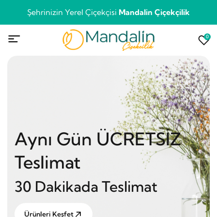
Şehrinizin Yerel Çiçekçisi
Mandalin Çiçekçilik
0
Aynı Gün ÜCRETSİZ
Teslimat
30 Dakikada Teslimat
Ürünleri Keşfet