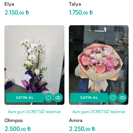
Elya
Talya
2.150,
₺
1.750,
₺
00
00
SATIN AL
SATIN AL
Aynı gün ÜCRETSİZ teslimat
Aynı gün ÜCRETSİZ teslimat
Olimpos
Amira
2.500,
₺
2.250,
₺
00
00