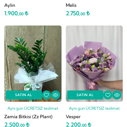
Aylin
Melis
1.900,
₺
2.750,
₺
00
00
SATIN AL
SATIN AL
Aynı gün ÜCRETSİZ teslimat
Aynı gün ÜCRETSİZ teslimat
Zamia Bitkisi (Zz Plant)
Vesper
2.500,
₺
2.200,
₺
00
00