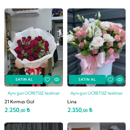
SATIN AL
SATIN AL
Aynı gün ÜCRETSİZ teslimat
Aynı gün ÜCRETSİZ teslimat
21 Kırmızı Gül
Lina
2.250,
₺
2.350,
₺
00
00