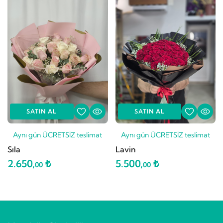
SATIN AL
SATIN AL
Aynı gün ÜCRETSİZ teslimat
Aynı gün ÜCRETSİZ teslimat
Sıla
Lavin
2.650,
₺
5.500,
₺
00
00