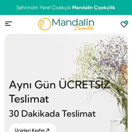
Şehrinizin Yerel Çiçekçisi
Mandalin Çiçekçilik
0
Aynı Gün ÜCRETSİZ
Teslimat
30 Dakikada Teslimat
Ürünleri Keşfet