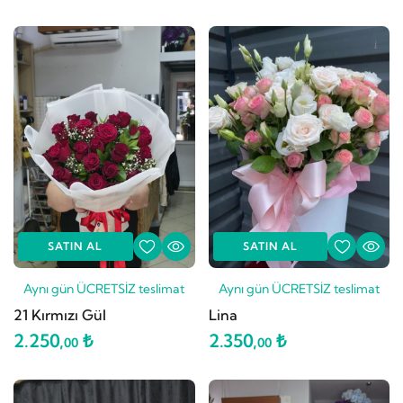
SATIN AL
SATIN AL
Aynı gün ÜCRETSİZ teslimat
Aynı gün ÜCRETSİZ teslimat
21 Kırmızı Gül
Lina
2.250,
₺
2.350,
₺
00
00