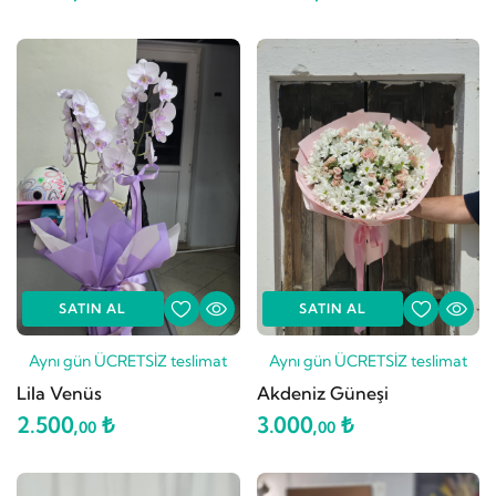
SATIN AL
SATIN AL
Aynı gün ÜCRETSİZ teslimat
Aynı gün ÜCRETSİZ teslimat
Lila Venüs
Akdeniz Güneşi
2.500,
₺
3.000,
₺
00
00