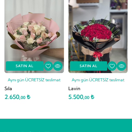
SATIN AL
SATIN AL
Aynı gün ÜCRETSİZ teslimat
Aynı gün ÜCRETSİZ teslimat
Sıla
Lavin
2.650,
₺
5.500,
₺
00
00