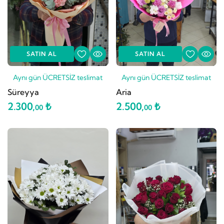
SATIN AL
SATIN AL
Aynı gün ÜCRETSİZ teslimat
Aynı gün ÜCRETSİZ teslimat
Süreyya
Aria
2.300,
₺
2.500,
₺
00
00