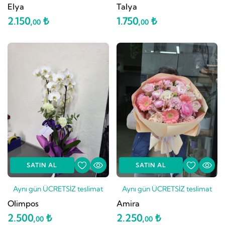
Elya
Talya
2.150,
₺
1.750,
₺
00
00
SATIN AL
SATIN AL
Aynı gün ÜCRETSİZ teslimat
Aynı gün ÜCRETSİZ teslimat
Olimpos
Amira
2.500,
₺
2.250,
₺
00
00