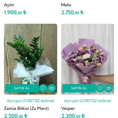
Aylin
Melis
1.900,
₺
2.750,
₺
00
00
SATIN AL
SATIN AL
Aynı gün ÜCRETSİZ teslimat
Aynı gün ÜCRETSİZ teslimat
Zamia Bitkisi (Zz Plant)
Vesper
2.500,
₺
2.200,
₺
00
00