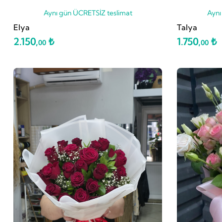
Aynı gün ÜCRETSİZ teslimat
Aynı
Elya
Talya
2.150,
₺
1.750,
₺
00
00