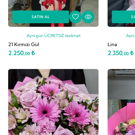
SATIN AL
S
Aynı gün ÜCRETSİZ teslimat
Aynı
21 Kırmızı Gül
Lina
2.250,
₺
2.350,
₺
00
00