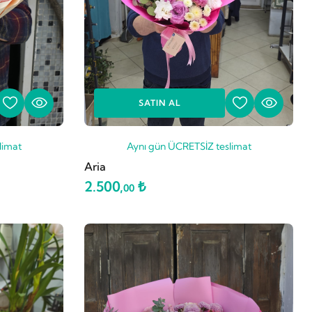
SATIN AL
limat
Aynı gün ÜCRETSİZ teslimat
Aria
2.500,
₺
00