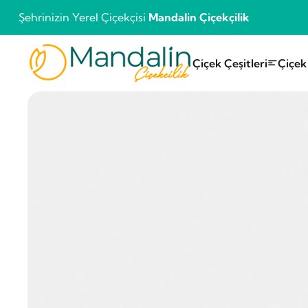
Şehrinizin Yerel Çiçekçisi
Mandalin Çiçekçilik
Çiçek Çeşitleri
Çiçek