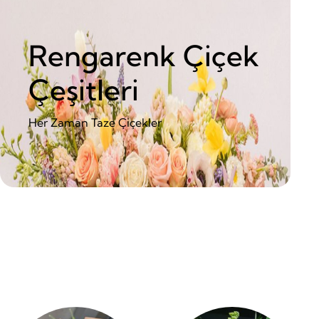
Rengarenk Çiçek
Çeşitleri
Her Zaman Taze Çiçekler