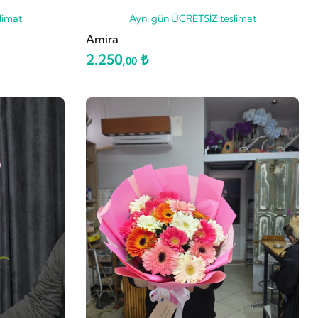
limat
Aynı gün ÜCRETSİZ teslimat
Amira
2.250,
₺
00