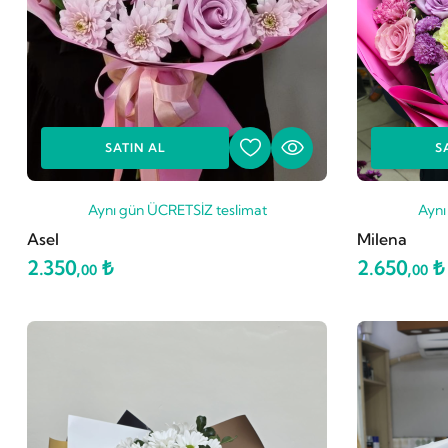
SATIN AL
S
Aynı gün ÜCRETSİZ teslimat
Aynı
Asel
Milena
2.350,
₺
2.650,
₺
00
00