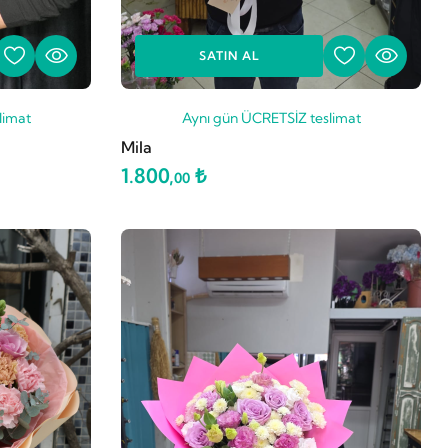
SATIN AL
limat
Aynı gün ÜCRETSİZ teslimat
Mila
1.800,
₺
00