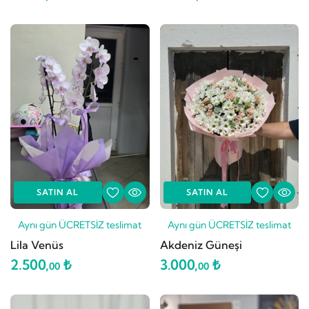
SATIN AL
SATIN AL
Aynı gün ÜCRETSİZ teslimat
Aynı gün ÜCRETSİZ teslimat
Lila Venüs
Akdeniz Güneşi
2.500,
₺
3.000,
₺
00
00