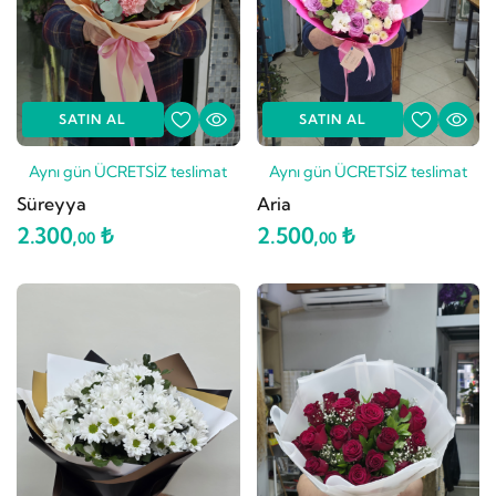
SATIN AL
SATIN AL
Aynı gün ÜCRETSİZ teslimat
Aynı gün ÜCRETSİZ teslimat
Süreyya
Aria
2.300,
₺
2.500,
₺
00
00