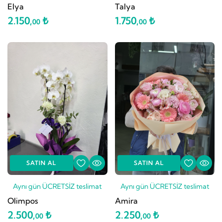
Elya
Talya
2.150,
₺
1.750,
₺
00
00
SATIN AL
SATIN AL
Aynı gün ÜCRETSİZ teslimat
Aynı gün ÜCRETSİZ teslimat
Olimpos
Amira
2.500,
₺
2.250,
₺
00
00