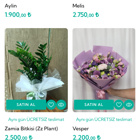
Aylin
Melis
1.900,
₺
2.750,
₺
00
00
SATIN AL
SATIN AL
Aynı gün ÜCRETSİZ teslimat
Aynı gün ÜCRETSİZ teslimat
Zamia Bitkisi (Zz Plant)
Vesper
2.500,
₺
2.200,
₺
00
00