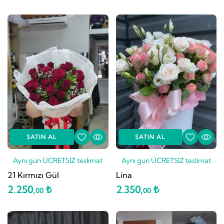
SATIN AL
SATIN AL
Aynı gün ÜCRETSİZ teslimat
Aynı gün ÜCRETSİZ teslimat
21 Kırmızı Gül
Lina
2.250,
₺
2.350,
₺
00
00