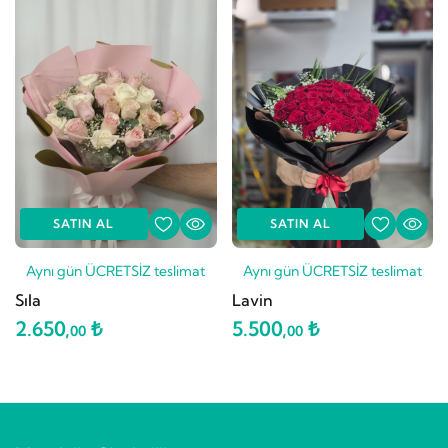
SATIN AL
SATIN AL
Aynı gün ÜCRETSİZ teslimat
Aynı gün ÜCRETSİZ teslimat
Sıla
Lavin
2.650,
₺
5.500,
₺
00
00