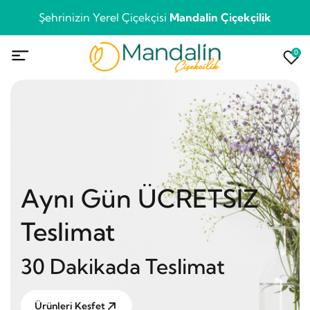
Şehrinizin Yerel Çiçekçisi
Mandalin Çiçekçilik
0
Aynı Gün ÜCRETSİZ
Teslimat
30 Dakikada Teslimat
Ürünleri Keşfet